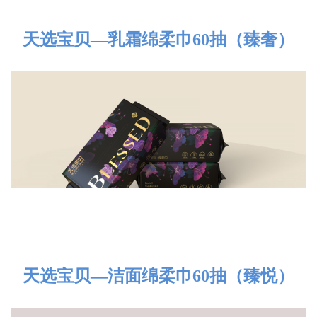
天选宝贝—乳霜绵柔巾60抽（臻奢）
天选宝贝—洁面绵柔巾60抽（臻悦）