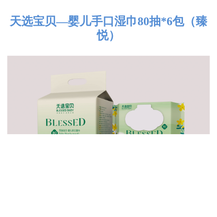
天选宝贝—婴儿手口湿巾80抽*6包（臻
悦）