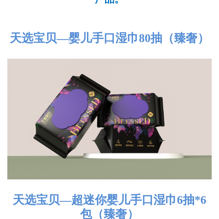
天选宝贝—婴儿手口湿巾80抽（臻奢）
天选宝贝—超迷你婴儿手口湿巾6抽*6
包（臻奢）