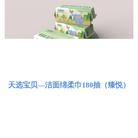
天选宝贝—洁面绵柔巾180抽（臻悦）